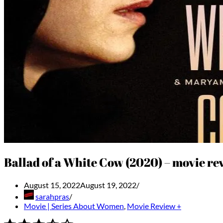
Ballad of a White Cow (2020) – movie re
August 15, 2022
August 19, 2022
sarahpras
Movie | Series About Women
,
Movie Review +
⭐
⭐
⭐
⭐