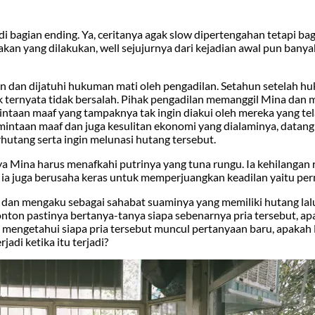
 di bagian ending. Ya, ceritanya agak slow dipertengahan tetapi b
 yang dilakukan, well sejujurnya dari kejadian awal pun banya
 dan dijatuhi hukuman mati oleh pengadilan. Setahun setelah h
 ternyata tidak bersalah. Pihak pengadilan memanggil Mina da
taan maaf yang tampaknya tak ingin diakui oleh mereka yang te
intaan maaf dan juga kesulitan ekonomi yang dialaminya, datang
utang serta ingin melunasi hutang tersebut.
ya Mina harus menafkahi putrinya yang tuna rungu. Ia kehilanga
u ia juga berusaha keras untuk memperjuangkan keadilan yaitu pe
 dan mengaku sebagai sahabat suaminya yang memiliki hutang lalu
nton pastinya bertanya-tanya siapa sebenarnya pria tersebut, a
 mengetahui siapa pria tersebut muncul pertanyaan baru, apakah
adi ketika itu terjadi?