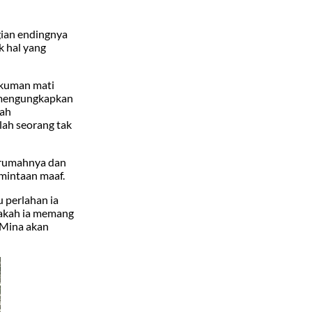
agian endingnya
k hal yang
ukuman mati
n mengungkapkan
lah
lah seorang tak
n rumahnya dan
rmintaan maaf.
 perlahan ia
pakah ia memang
 Mina akan