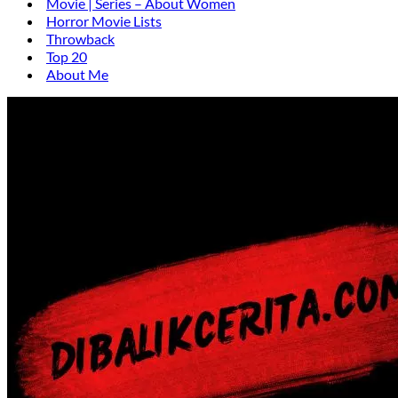
Movie | Series – About Women
Horror Movie Lists
Throwback
Top 20
About Me