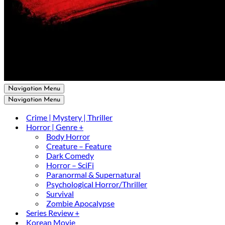
Navigation Menu
Navigation Menu
Crime | Mystery | Thriller
Horror | Genre +
Body Horror
Creature – Feature
Dark Comedy
Horror – SciFi
Paranormal & Supernatural
Psychological Horror/Thriller
Survival
Zombie Apocalypse
Series Review +
Korean Movie