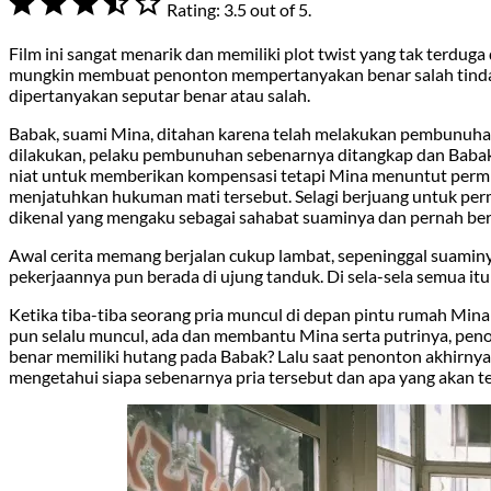
Rating: 3.5 out of 5.
Film ini sangat menarik dan memiliki plot twist yang tak terduga
mungkin membuat penonton mempertanyakan benar salah tindakan
dipertanyakan seputar benar atau salah.
Babak, suami Mina, ditahan karena telah melakukan pembunuhan
dilakukan, pelaku pembunuhan sebenarnya ditangkap dan Babak
niat untuk memberikan kompensasi tetapi Mina menuntut permin
menjatuhkan hukuman mati tersebut. Selagi berjuang untuk perm
dikenal yang mengaku sebagai sahabat suaminya dan pernah berh
Awal cerita memang berjalan cukup lambat, sepeninggal suamin
pekerjaannya pun berada di ujung tanduk. Di sela-sela semua it
Ketika tiba-tiba seorang pria muncul di depan pintu rumah Mina
pun selalu muncul, ada dan membantu Mina serta putrinya, peno
benar memiliki hutang pada Babak? Lalu saat penonton akhirnya
mengetahui siapa sebenarnya pria tersebut dan apa yang akan terj