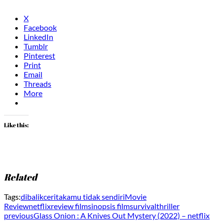
X
Facebook
LinkedIn
Tumblr
Pinterest
Print
Email
Threads
More
Like this:
Related
Tags:
dibalikcerita
kamu tidak sendiri
Movie
Review
netflix
review film
sinopsis film
survival
thriller
previous
Glass Onion : A Knives Out Mystery (2022) – netflix