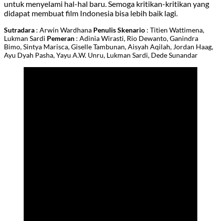
untuk menyelami hal-hal baru. Semoga kritikan-kritikan yang
didapat membuat film Indonesia bisa lebih baik lagi.
Sutradara
: Arwin Wardhana
Penulis Skenario
: Titien Wattimena,
Lukman Sardi
Pemeran
: Adinia Wirasti, Rio Dewanto, Ganindra
Bimo, Sintya Marisca, Giselle Tambunan, Aisyah Aqilah, Jordan Haag,
Ayu Dyah Pasha, Yayu A.W. Unru, Lukman Sardi, Dede Sunandar