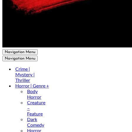
Navigation Menu
Navigation Menu
Crime |
Mystery |
Thriller
Horror | Genre +
Body
Horror
Creature
–
Feature
Dark
Comedy
Horror