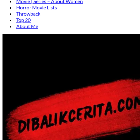
Movie | Series – About Women
Horror Movie Lists
Throwback
Top 20
About Me