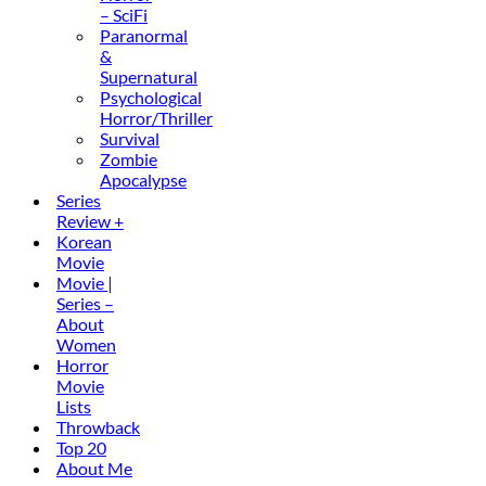
– SciFi
Paranormal
&
Supernatural
Psychological
Horror/Thriller
Survival
Zombie
Apocalypse
Series
Review +
Korean
Movie
Movie |
Series –
About
Women
Horror
Movie
Lists
Throwback
Top 20
About Me