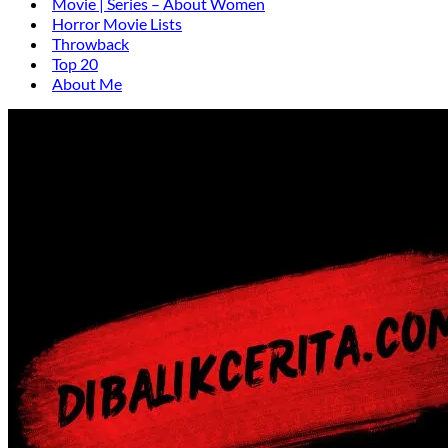
Movie | Series – About Women
Horror Movie Lists
Throwback
Top 20
About Me