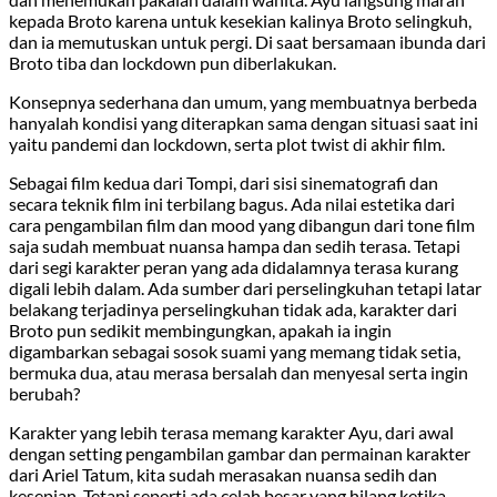
kepada Broto karena untuk kesekian kalinya Broto selingkuh,
dan ia memutuskan untuk pergi. Di saat bersamaan ibunda dari
Broto tiba dan lockdown pun diberlakukan.
Konsepnya sederhana dan umum, yang membuatnya berbeda
hanyalah kondisi yang diterapkan sama dengan situasi saat ini
yaitu pandemi dan lockdown, serta plot twist di akhir film.
Sebagai film kedua dari Tompi, dari sisi sinematografi dan
secara teknik film ini terbilang bagus. Ada nilai estetika dari
cara pengambilan film dan mood yang dibangun dari tone film
saja sudah membuat nuansa hampa dan sedih terasa. Tetapi
dari segi karakter peran yang ada didalamnya terasa kurang
digali lebih dalam. Ada sumber dari perselingkuhan tetapi latar
belakang terjadinya perselingkuhan tidak ada, karakter dari
Broto pun sedikit membingungkan, apakah ia ingin
digambarkan sebagai sosok suami yang memang tidak setia,
bermuka dua, atau merasa bersalah dan menyesal serta ingin
berubah?
Karakter yang lebih terasa memang karakter Ayu, dari awal
dengan setting pengambilan gambar dan permainan karakter
dari Ariel Tatum, kita sudah merasakan nuansa sedih dan
kesepian. Tetapi seperti ada celah besar yang hilang ketika