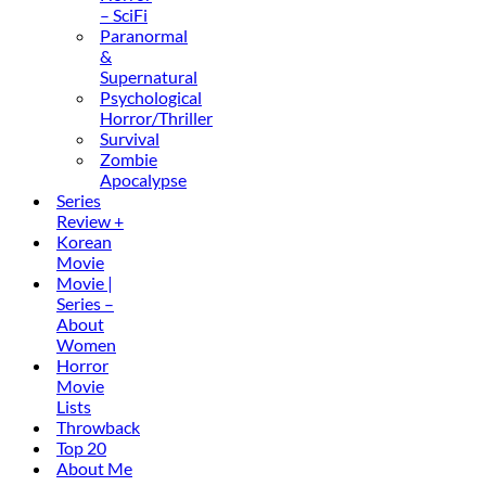
– SciFi
Paranormal
&
Supernatural
Psychological
Horror/Thriller
Survival
Zombie
Apocalypse
Series
Review +
Korean
Movie
Movie |
Series –
About
Women
Horror
Movie
Lists
Throwback
Top 20
About Me