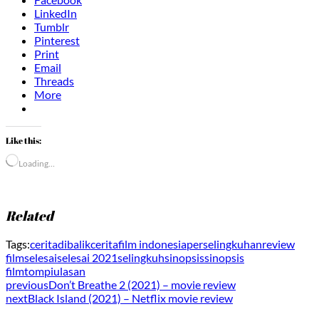
LinkedIn
Tumblr
Pinterest
Print
Email
Threads
More
Like this:
Loading…
Related
Tags:
cerita
dibalikcerita
film indonesia
perselingkuhan
review
film
selesai
selesai 2021
selingkuh
sinopsis
sinopsis
film
tompi
ulasan
previous
Don’t Breathe 2 (2021) – movie review
next
Black Island (2021) – Netflix movie review