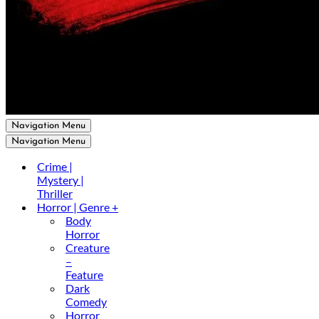
Navigation Menu
Navigation Menu
Crime |
Mystery |
Thriller
Horror | Genre +
Body
Horror
Creature
–
Feature
Dark
Comedy
Horror