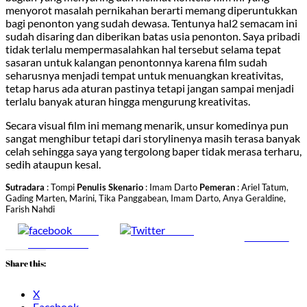
menyorot masalah pernikahan berarti memang diperuntukkan
bagi penonton yang sudah dewasa. Tentunya hal2 semacam ini
sudah disaring dan diberikan batas usia penonton. Saya pribadi
tidak terlalu mempermasalahkan hal tersebut selama tepat
sasaran untuk kalangan penontonnya karena film sudah
seharusnya menjadi tempat untuk menuangkan kreativitas,
tetap harus ada aturan pastinya tetapi jangan sampai menjadi
terlalu banyak aturan hingga mengurung kreativitas.
Secara visual film ini memang menarik, unsur komedinya pun
sangat menghibur tetapi dari storylinenya masih terasa banyak
celah sehingga saya yang tergolong baper tidak merasa terharu,
sedih ataupun kesal.
Sutradara
: Tompi
Penulis Skenario
: Imam Darto
Pemeran
: Ariel Tatum,
Gading Marten, Marini, Tika Panggabean, Imam Darto, Anya Geraldine,
Farish Nahdi
Share
Tweet
Follow us
on Facebook
Share this:
X
Facebook