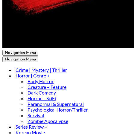
Navigation Menu
Navigation Menu
Crime | Mystery | Thriller
Horror | Genre +
Body Horror
Creature – Feature
Dark Comedy
Horror – SciFi
Paranormal & Supernatural
Psychological Horror/Thriller
Survival
Zombie Apocalypse
Series Review +
Korean Movie