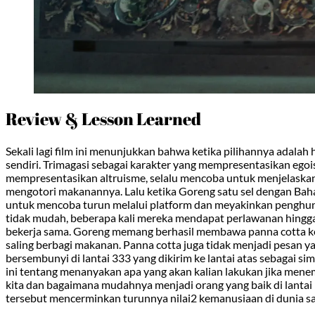
Review & Lesson Learned
Sekali lagi film ini menunjukkan bahwa ketika pilihannya adalah
sendiri. Trimagasi sebagai karakter yang mempresentasikan egoi
mempresentasikan altruisme, selalu mencoba untuk menjelaskan
mengotori makanannya. Lalu ketika Goreng satu sel dengan Baha
untuk mencoba turun melalui platform dan meyakinkan penghuni s
tidak mudah, beberapa kali mereka mendapat perlawanan hingg
bekerja sama. Goreng memang berhasil membawa panna cotta ke 
saling berbagi makanan. Panna cotta juga tidak menjadi pesan y
bersembunyi di lantai 333 yang dikirim ke lantai atas sebagai s
ini tentang menanyakan apa yang akan kalian lakukan jika menemuk
kita dan bagaimana mudahnya menjadi orang yang baik di lantai 
tersebut mencerminkan turunnya nilai2 kemanusiaan di dunia saat 