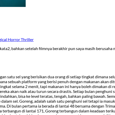
ical Horror Thriller
erkata2, bahkan setelah filmnya berakhir pun saya masih berusaha
ngan satu sel yang berisikan dua orang di setiap tingkat dimana se
imana sebuah platform yang berisi penuh dengan makanan akan di
p tingkat selama 2 menit, tapi makanan ini hanya boleh dimakan di 
mereka akan naik atau turun secara drastis. Setiap bulan penghuni s
indahkan, bisa ke level teratas, tengah, bahkan paling bawah. Sem
lam sel. Goreng, adalah salah satu penghuni sel tetapi ia masuk
a. Di bulan pertama ia berada di lantai 48 bersama dengan Trima
a terbangun di lantai 171, Goreng terbangun dalam keadaan terik