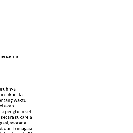
 mencerna
luruhnya
turunkan dari
rentang waktu
el akan
ua penghuni sel
 secara sukarela
gasi, seorang
at dan Trimagasi