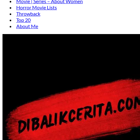
Movie | Series – About Women
Horror Movie Lists
Throwback
Top 20
About Me