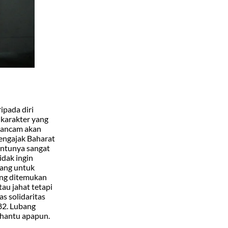
ipada diri
 karakter yang
ngancam akan
mengajak Baharat
entunya sangat
dak ingin
rang untuk
yang ditemukan
au jahat tetapi
as solidaritas
182. Lubang
a hantu apapun.