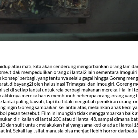
 hidup atau mati, kita akan cenderung mengorbankan orang lain dar
sme, tidak mempedulikan orang di lantai2 lain sementara Imoguiri
 konsep ‘berbagi’, yang tentunya selalu gagal hingga Goreng me
rat, dibayang2i oleh halusinasi Trimagasi dan Imougiri, Goreng 
el di setiap lantai untuk rela berbagi makanan mereka. Hal ini t
a akhirnya mereka harus membunuh beberapa orang-orang yang ti
lantai paling bawah, tapi itu tidak mengubah pemikiran orang-o
ang ingin Goreng sampaikan ke lantai atas, melainkan anak kecil 
imbol pesan tersebut. Film ini mungkin tidak menggambarkan baik at
an diri kalian di lantai 200 atau di lantai 48, sampai dimana bat
10 dan sulit untuk melakukan hal yang sama ketika ada di lantai 
ini. Sekali lagi, sifat manusia bisa menjadi lebih horror daripad