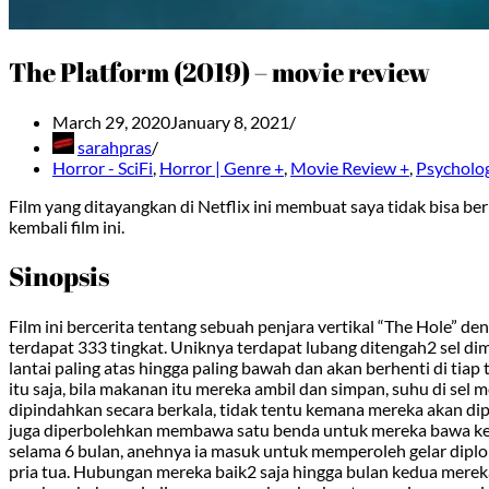
The Platform (2019) – movie review
March 29, 2020
January 8, 2021
sarahpras
Horror - SciFi
,
Horror | Genre +
,
Movie Review +
,
Psycholog
Film yang ditayangkan di Netflix ini membuat saya tidak bisa b
kembali film ini.
Sinopsis
Film ini bercerita tentang sebuah penjara vertikal “The Hole” de
terdapat 333 tingkat. Uniknya terdapat lubang ditengah2 sel d
lantai paling atas hingga paling bawah dan akan berhenti di tia
itu saja, bila makanan itu mereka ambil dan simpan, suhu di sel 
dipindahkan secara berkala, tidak tentu kemana mereka akan dip
juga diperbolehkan membawa satu benda untuk mereka bawa ke da
selama 6 bulan, anehnya ia masuk untuk memperoleh gelar diplom
pria tua. Hubungan mereka baik2 saja hingga bulan kedua merek