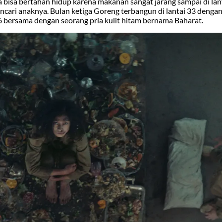
 bisa bertahan hidup karena makanan sangat jarang sampai di lan
ncari anaknya. Bulan ketiga Goreng terbangun di lantai 33 dengan
ai 6 bersama dengan seorang pria kulit hitam bernama Baharat.