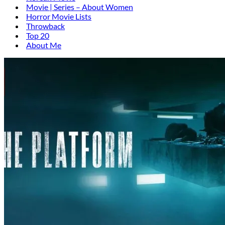
Movie | Series – About Women
Horror Movie Lists
Throwback
Top 20
About Me