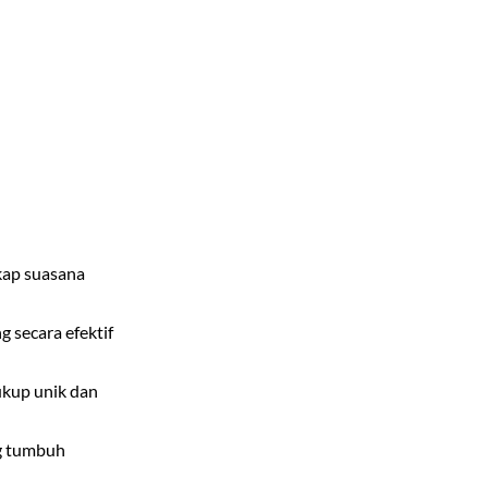
gkap suasana
 secara efektif
ukup unik dan
ng tumbuh