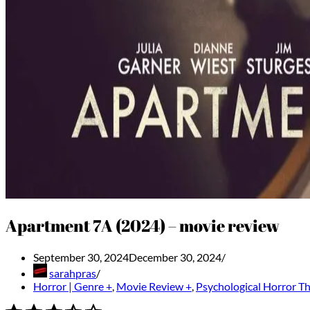
Apartment 7A (2024) – movie review
September 30, 2024
December 30, 2024
sarahpras
Horror | Genre +
,
Movie Review +
,
Psychological Horror Thr
⭐
⭐
⭐
⭐