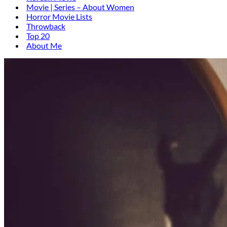
Movie | Series – About Women
Horror Movie Lists
Throwback
Top 20
About Me