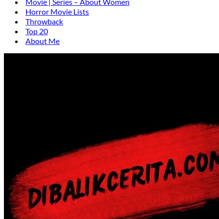
Movie | Series – About Women
Horror Movie Lists
Throwback
Top 20
About Me