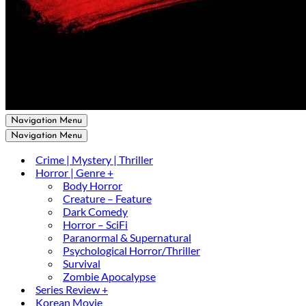
Navigation Menu
Navigation Menu
Crime | Mystery | Thriller
Horror | Genre +
Body Horror
Creature – Feature
Dark Comedy
Horror – SciFi
Paranormal & Supernatural
Psychological Horror/Thriller
Survival
Zombie Apocalypse
Series Review +
Korean Movie