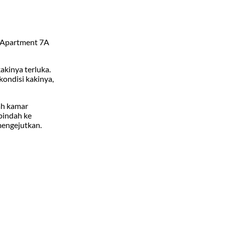
m Apartment 7A
akinya terluka.
kondisi kakinya,
ah kamar
pindah ke
mengejutkan.