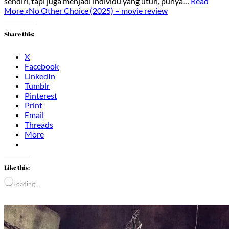
sendiri, tapi juga menjadi individu yang utuh, punya…
Read
More »
No Other Choice (2025) – movie review
Share this:
X
Facebook
LinkedIn
Tumblr
Pinterest
Print
Email
Threads
More
Like this:
Loading…