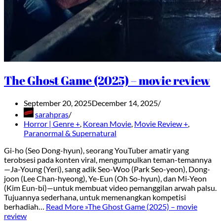
The Ghost Game (2025) – movie review
September 20, 2025
December 14, 2025
sarahpras
Horror | Genre +
,
Korean Movie
,
Movie Review +
,
Paranormal & Supernatural
Gi-ho (Seo Dong-hyun), seorang YouTuber amatir yang
terobsesi pada konten viral, mengumpulkan teman-temannya
—Ja-Young (Yeri), sang adik Seo-Woo (Park Seo-yeon), Dong-
joon (Lee Chan-hyeong), Ye-Eun (Oh So-hyun), dan Mi-Yeon
(Kim Eun-bi)—untuk membuat video pemanggilan arwah palsu.
Tujuannya sederhana, untuk memenangkan kompetisi
berhadiah…
Read More »
The Ghost Game (2025) – movie
review