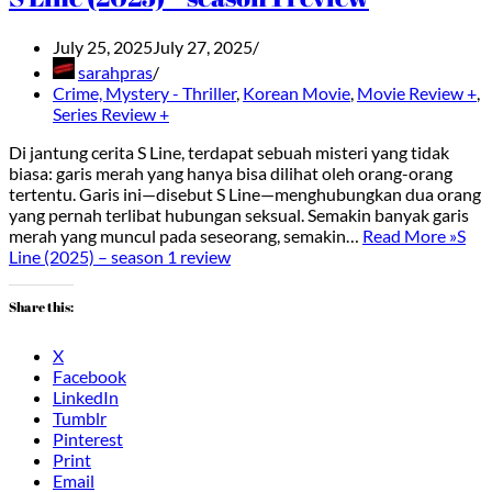
July 25, 2025
July 27, 2025
sarahpras
Crime, Mystery - Thriller
,
Korean Movie
,
Movie Review +
,
Series Review +
Di jantung cerita S Line, terdapat sebuah misteri yang tidak
biasa: garis merah yang hanya bisa dilihat oleh orang-orang
tertentu. Garis ini—disebut S Line—menghubungkan dua orang
yang pernah terlibat hubungan seksual. Semakin banyak garis
merah yang muncul pada seseorang, semakin…
Read More »
S
Line (2025) – season 1 review
Share this:
X
Facebook
LinkedIn
Tumblr
Pinterest
Print
Email