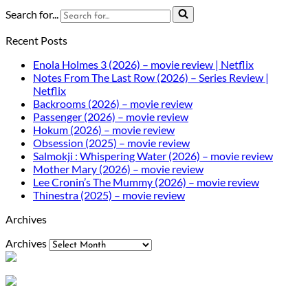
Search for...
Recent Posts
Enola Holmes 3 (2026) – movie review | Netflix
Notes From The Last Row (2026) – Series Review |
Netflix
Backrooms (2026) – movie review
Passenger (2026) – movie review
Hokum (2026) – movie review
Obsession (2025) – movie review
Salmokji : Whispering Water (2026) – movie review
Mother Mary (2026) – movie review
Lee Cronin’s The Mummy (2026) – movie review
Thinestra (2025) – movie review
Archives
Archives