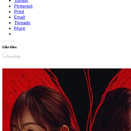
Tumblr
Pinterest
Print
Email
Threads
More
Like this:
Loading…