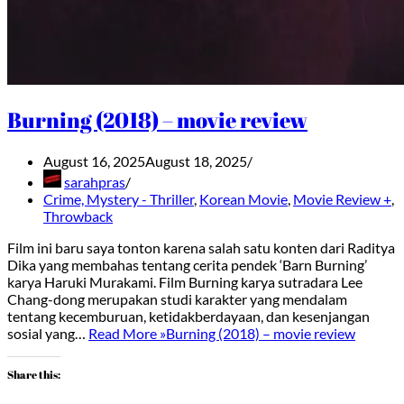
Burning (2018) – movie review
August 16, 2025
August 18, 2025
sarahpras
Crime, Mystery - Thriller
,
Korean Movie
,
Movie Review +
,
Throwback
Film ini baru saya tonton karena salah satu konten dari Raditya
Dika yang membahas tentang cerita pendek ‘Barn Burning’
karya Haruki Murakami. Film Burning karya sutradara Lee
Chang-dong merupakan studi karakter yang mendalam
tentang kecemburuan, ketidakberdayaan, dan kesenjangan
sosial yang…
Read More »
Burning (2018) – movie review
Share this: