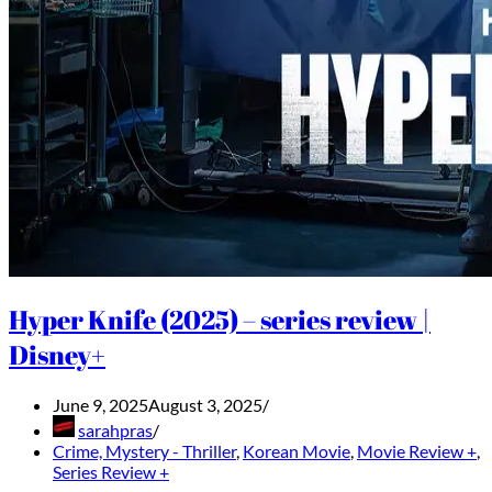
Hyper Knife (2025) – series review |
Disney+
June 9, 2025
August 3, 2025
sarahpras
Crime, Mystery - Thriller
,
Korean Movie
,
Movie Review +
,
Series Review +