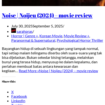
Noise | Noijeu (2024) – movie review
July 30, 2025
September 5, 2025
sarahpras
Horror | Genre +
,
Korean Movie
,
Movie Review +
,
Paranormal & Supernatural
,
Psychological Horror Thriller
Bayangkan hidup di sebuah lingkungan yang tampak normal,
tapi setiap malam telingamu diserbu oleh suara-suara yang tak
bisa dijelaskan. Bukan sekedar bising tetangga, melainkan
bunyi yang terasa hidup, menyusup ke dalam kepalamu, dan
perlahan membuat batas antara kewarasan dan
kegilaan…
Read More »
Noise | Noijeu (2024) – movie review
Share this:
X
Facebook
LinkedIn