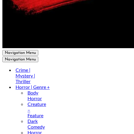
Navigation Menu
Navigation Menu
Crime |
Mystery |
Thriller
Horror | Genre +
Body
Horror
Creature
–
Feature
Dark
Comedy
Horror