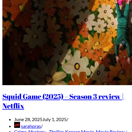
Squid Game (2025) – Season 3 review |
Netflix
June 28, 2025
July 1, 2025
sarahpras
Crime, Mystery - Thriller
,
Korean Movie
,
Movie Review +
,