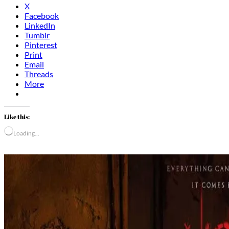
X
Facebook
LinkedIn
Tumblr
Pinterest
Print
Email
Threads
More
Like this:
Loading…