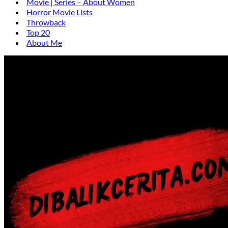
Movie | Series – About Women
Horror Movie Lists
Throwback
Top 20
About Me