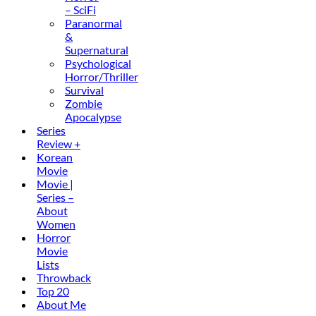
– SciFi
Paranormal
&
Supernatural
Psychological
Horror/Thriller
Survival
Zombie
Apocalypse
Series
Review +
Korean
Movie
Movie |
Series –
About
Women
Horror
Movie
Lists
Throwback
Top 20
About Me