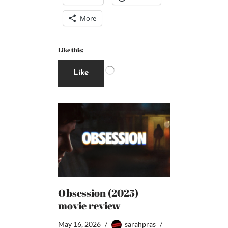
More
Like this:
Like
Obsession (2025) –
movie review
May 16, 2026
sarahpras