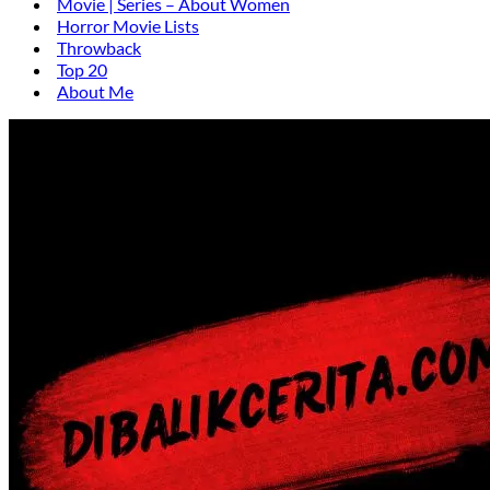
Movie | Series – About Women
Horror Movie Lists
Throwback
Top 20
About Me