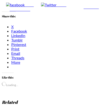
Share
Tweet
Follow us
on Facebook
Share this:
X
Facebook
LinkedIn
Tumblr
Pinterest
Print
Email
Threads
More
Like this:
Loading…
Related