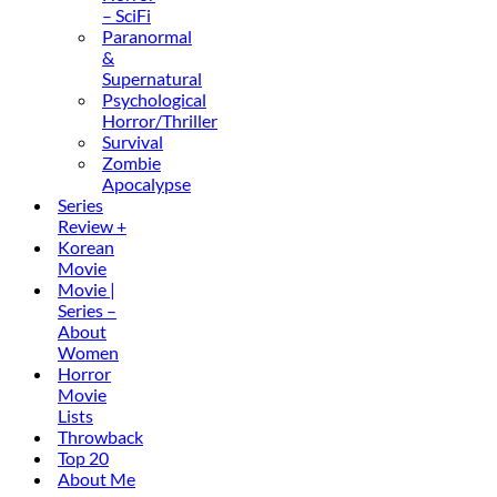
– SciFi
Paranormal
&
Supernatural
Psychological
Horror/Thriller
Survival
Zombie
Apocalypse
Series
Review +
Korean
Movie
Movie |
Series –
About
Women
Horror
Movie
Lists
Throwback
Top 20
About Me