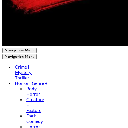
Navigation Menu
Navigation Menu
Crime |
Mystery |
Thriller
Horror | Genre +
Body
Horror
Creature
–
Feature
Dark
Comedy
Horror