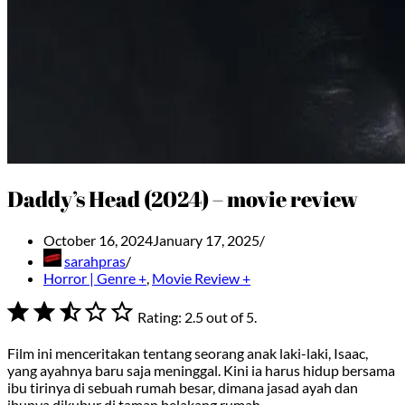
Daddy’s Head (2024) – movie review
October 16, 2024
January 17, 2025
sarahpras
Horror | Genre +
,
Movie Review +
⭐
⭐
⭐
Rating: 2.5 out of 5.
Film ini menceritakan tentang seorang anak laki-laki, Isaac,
yang ayahnya baru saja meninggal. Kini ia harus hidup bersama
ibu tirinya di sebuah rumah besar, dimana jasad ayah dan
ibunya dikubur di taman belakang rumah.