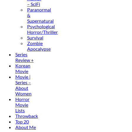
– SciFi
Paranormal
&
Supernatural
Psychological
Horror/Thriller
Survival
Zombie
Apocalypse
Series
Review +
Korean
Movie
Movie |
Series –
About
Women
Horror
Movie
Lists
Throwback
Top 20
About Me