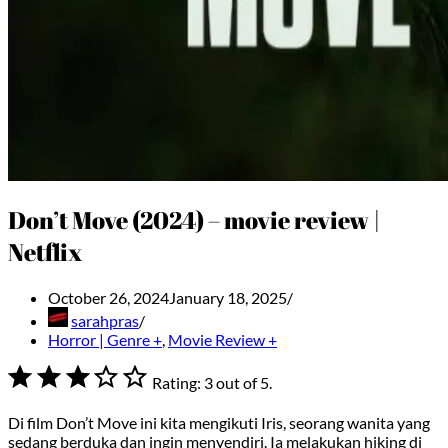
Don’t Move (2024) – movie review |
Netflix
October 26, 2024
January 18, 2025
sarahpras
Horror | Genre +
,
Movie Review +
⭐
⭐
⭐
Rating: 3 out of 5.
Di film Don’t Move ini kita mengikuti Iris, seorang wanita yang
sedang berduka dan ingin menyendiri. Ia melakukan hiking di