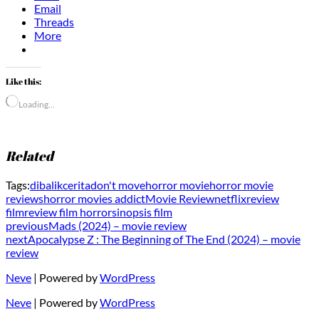
Email
Threads
More
Like this:
Loading…
Related
Tags:
dibalikcerita
don't move
horror movie
horror movie
reviews
horror movies addict
Movie Review
netflix
review
film
review film horror
sinopsis film
previous
Mads (2024) – movie review
next
Apocalypse Z : The Beginning of The End (2024) – movie
review
Neve
| Powered by
WordPress
Neve
| Powered by
WordPress