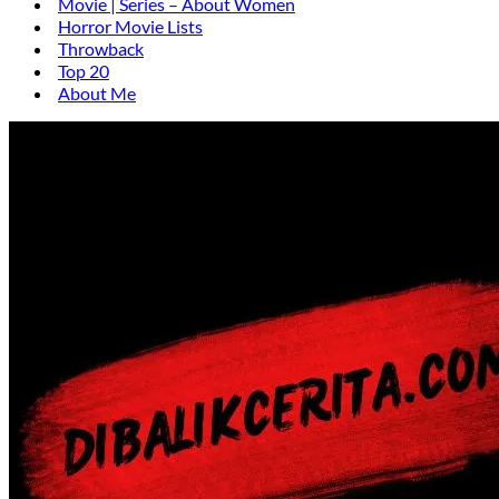
Movie | Series – About Women
Horror Movie Lists
Throwback
Top 20
About Me