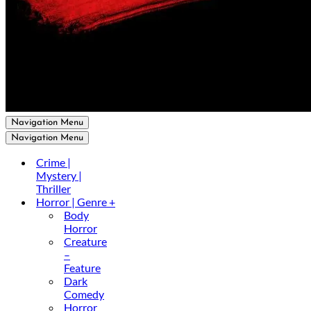
Navigation Menu
Navigation Menu
Crime |
Mystery |
Thriller
Horror | Genre +
Body
Horror
Creature
–
Feature
Dark
Comedy
Horror