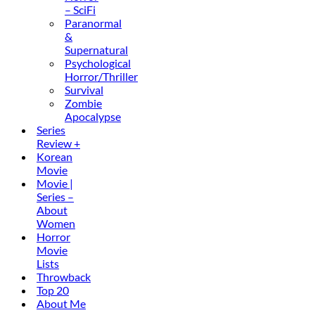
– SciFi
Paranormal
&
Supernatural
Psychological
Horror/Thriller
Survival
Zombie
Apocalypse
Series
Review +
Korean
Movie
Movie |
Series –
About
Women
Horror
Movie
Lists
Throwback
Top 20
About Me