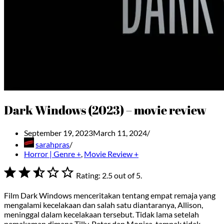
Dark Windows (2023) – movie review
September 19, 2023
March 11, 2024
sarahpras
Horror | Genre +
,
Movie Review +
⭐
⭐
⭐
Rating: 2.5 out of 5.
Film Dark Windows menceritakan tentang empat remaja yang
mengalami kecelakaan dan salah satu diantaranya, Allison,
meninggal dalam kecelakaan tersebut. Tidak lama setelah
pemakaman dimana Tilly, Peter dan Monica, tampak tidak