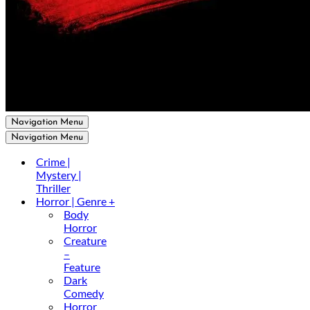
Navigation Menu
Navigation Menu
Crime |
Mystery |
Thriller
Horror | Genre +
Body
Horror
Creature
–
Feature
Dark
Comedy
Horror