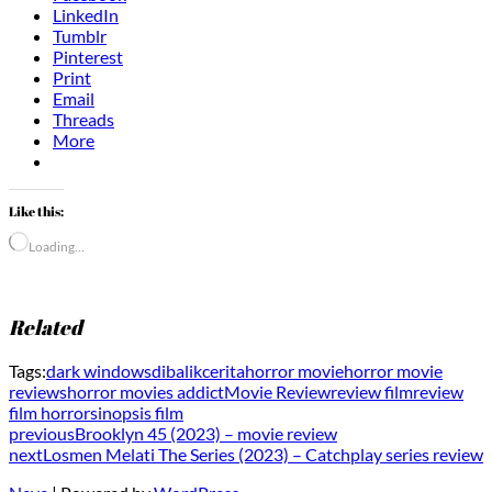
LinkedIn
Tumblr
Pinterest
Print
Email
Threads
More
Like this:
Loading…
Related
Tags:
dark windows
dibalikcerita
horror movie
horror movie
reviews
horror movies addict
Movie Review
review film
review
film horror
sinopsis film
previous
Brooklyn 45 (2023) – movie review
next
Losmen Melati The Series (2023) – Catchplay series review