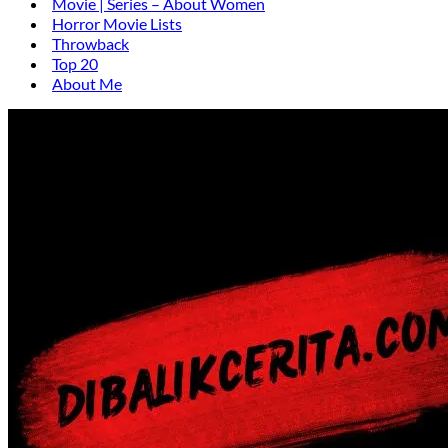
Movie | Series – About Women
Horror Movie Lists
Throwback
Top 20
About Me