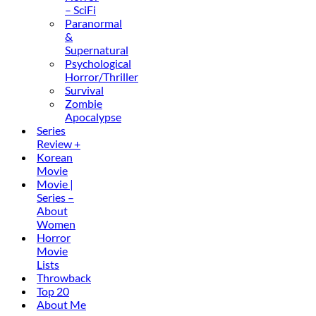
– SciFi
Paranormal
&
Supernatural
Psychological
Horror/Thriller
Survival
Zombie
Apocalypse
Series
Review +
Korean
Movie
Movie |
Series –
About
Women
Horror
Movie
Lists
Throwback
Top 20
About Me