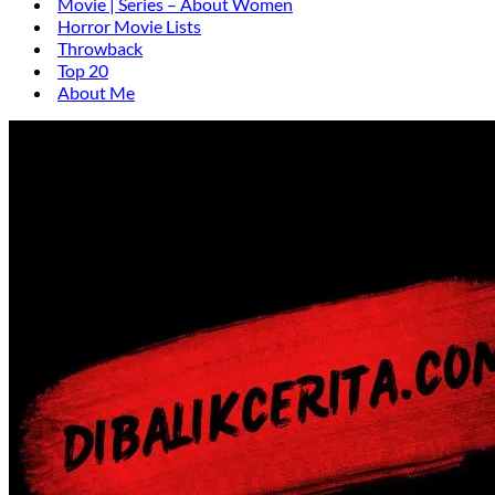
Movie | Series – About Women
Horror Movie Lists
Throwback
Top 20
About Me