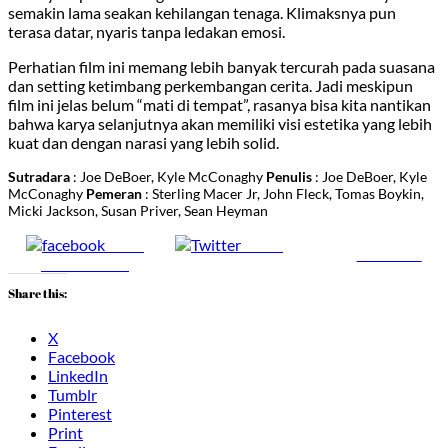
semakin lama seakan kehilangan tenaga. Klimaksnya pun
terasa datar, nyaris tanpa ledakan emosi.
Perhatian film ini memang lebih banyak tercurah pada suasana
dan setting ketimbang perkembangan cerita. Jadi meskipun
film ini jelas belum “mati di tempat”, rasanya bisa kita nantikan
bahwa karya selanjutnya akan memiliki visi estetika yang lebih
kuat dan dengan narasi yang lebih solid.
Sutradara
: Joe DeBoer, Kyle McConaghy
Penulis
: Joe DeBoer, Kyle
McConaghy
Pemeran
: Sterling Macer Jr, John Fleck, Tomas Boykin,
Micki Jackson, Susan Priver, Sean Heyman
Share
Tweet
Follow us
on Facebook
Share this:
X
Facebook
LinkedIn
Tumblr
Pinterest
Print