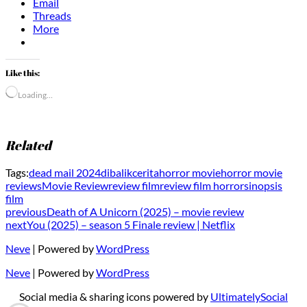
Email
Threads
More
Like this:
Loading…
Related
Tags:
dead mail 2024
dibalikcerita
horror movie
horror movie
reviews
Movie Review
review film
review film horror
sinopsis
film
previous
Death of A Unicorn (2025) – movie review
next
You (2025) – season 5 Finale review | Netflix
Neve
| Powered by
WordPress
Neve
| Powered by
WordPress
Social media & sharing icons powered by
UltimatelySocial