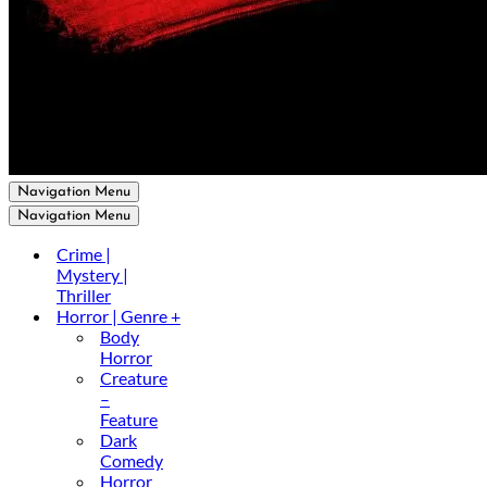
Navigation Menu
Navigation Menu
Crime |
Mystery |
Thriller
Horror | Genre +
Body
Horror
Creature
–
Feature
Dark
Comedy
Horror