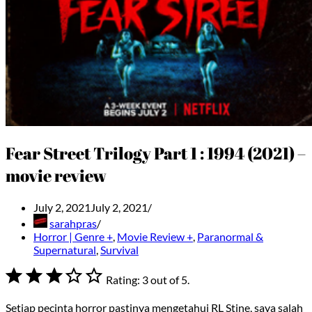
Fear Street Trilogy Part 1 : 1994 (2021) –
movie review
July 2, 2021
July 2, 2021
sarahpras
Horror | Genre +
,
Movie Review +
,
Paranormal &
Supernatural
,
Survival
⭐
⭐
⭐
Rating: 3 out of 5.
Setiap pecinta horror pastinya mengetahui RL Stine, saya salah