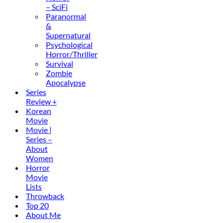
– SciFi
Paranormal
&
Supernatural
Psychological
Horror/Thriller
Survival
Zombie
Apocalypse
Series
Review +
Korean
Movie
Movie |
Series –
About
Women
Horror
Movie
Lists
Throwback
Top 20
About Me