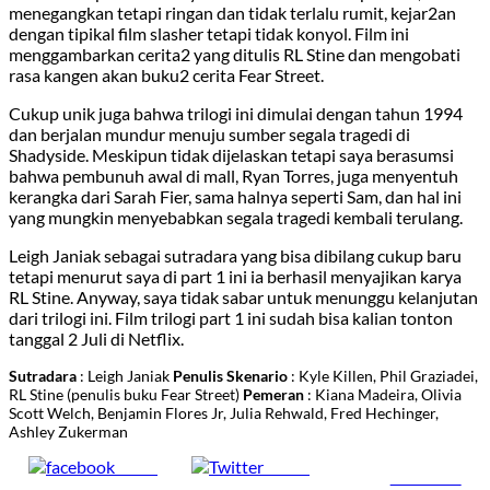
menegangkan tetapi ringan dan tidak terlalu rumit, kejar2an
dengan tipikal film slasher tetapi tidak konyol. Film ini
menggambarkan cerita2 yang ditulis RL Stine dan mengobati
rasa kangen akan buku2 cerita Fear Street.
Cukup unik juga bahwa trilogi ini dimulai dengan tahun 1994
dan berjalan mundur menuju sumber segala tragedi di
Shadyside. Meskipun tidak dijelaskan tetapi saya berasumsi
bahwa pembunuh awal di mall, Ryan Torres, juga menyentuh
kerangka dari Sarah Fier, sama halnya seperti Sam, dan hal ini
yang mungkin menyebabkan segala tragedi kembali terulang.
Leigh Janiak sebagai sutradara yang bisa dibilang cukup baru
tetapi menurut saya di part 1 ini ia berhasil menyajikan karya
RL Stine. Anyway, saya tidak sabar untuk menunggu kelanjutan
dari trilogi ini. Film trilogi part 1 ini sudah bisa kalian tonton
tanggal 2 Juli di Netflix.
Sutradara
: Leigh Janiak
Penulis Skenario
: Kyle Killen, Phil Graziadei,
RL Stine (penulis buku Fear Street)
Pemeran
: Kiana Madeira, Olivia
Scott Welch, Benjamin Flores Jr, Julia Rehwald, Fred Hechinger,
Ashley Zukerman
Share
Tweet
Follow us
on Facebook