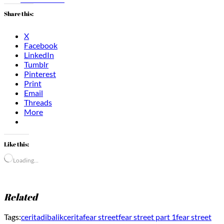
Share this:
X
Facebook
LinkedIn
Tumblr
Pinterest
Print
Email
Threads
More
Like this:
Loading…
Related
Tags:
cerita
dibalikcerita
fear street
fear street part 1
fear street