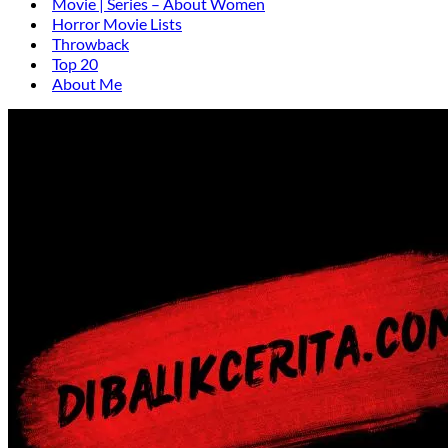
Movie | Series – About Women
Horror Movie Lists
Throwback
Top 20
About Me