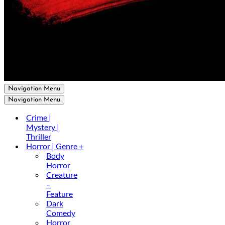
Navigation Menu
Navigation Menu
Crime |
Mystery |
Thriller
Horror | Genre +
Body
Horror
Creature
–
Feature
Dark
Comedy
Horror