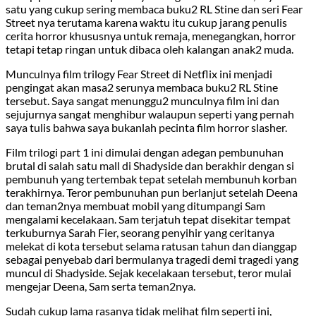
satu yang cukup sering membaca buku2 RL Stine dan seri Fear
Street nya terutama karena waktu itu cukup jarang penulis
cerita horror khususnya untuk remaja, menegangkan, horror
tetapi tetap ringan untuk dibaca oleh kalangan anak2 muda.
Munculnya film trilogy Fear Street di Netflix ini menjadi
pengingat akan masa2 serunya membaca buku2 RL Stine
tersebut. Saya sangat menunggu2 munculnya film ini dan
sejujurnya sangat menghibur walaupun seperti yang pernah
saya tulis bahwa saya bukanlah pecinta film horror slasher.
Film trilogi part 1 ini dimulai dengan adegan pembunuhan
brutal di salah satu mall di Shadyside dan berakhir dengan si
pembunuh yang tertembak tepat setelah membunuh korban
terakhirnya. Teror pembunuhan pun berlanjut setelah Deena
dan teman2nya membuat mobil yang ditumpangi Sam
mengalami kecelakaan. Sam terjatuh tepat disekitar tempat
terkuburnya Sarah Fier, seorang penyihir yang ceritanya
melekat di kota tersebut selama ratusan tahun dan dianggap
sebagai penyebab dari bermulanya tragedi demi tragedi yang
muncul di Shadyside. Sejak kecelakaan tersebut, teror mulai
mengejar Deena, Sam serta teman2nya.
Sudah cukup lama rasanya tidak melihat film seperti ini,