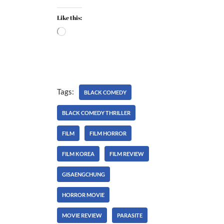
Like this:
Tags:
BLACK COMEDY
BLACK COMEDY THRILLER
FILM
FILM HORROR
FILM KOREA
FILM REVIEW
GISAENGCHUNG
HORROR MOVIE
MOVIE REVIEW
PARASITE