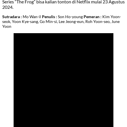
Series “The Frog” bisa kalian tonton di Netflix mulai 23 Agustus
2024.
Sutradara :
Mo Wan-il
Penulis :
Son Ho-young
Pemeran :
Kim Yoon-
seok, Yoon Kye-sang, Go Min-si, Lee Jeong-eun, Roh Yoon-seo, June
Yoon