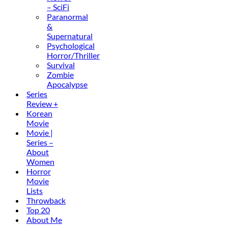
– SciFi
Paranormal
&
Supernatural
Psychological
Horror/Thriller
Survival
Zombie
Apocalypse
Series
Review +
Korean
Movie
Movie |
Series –
About
Women
Horror
Movie
Lists
Throwback
Top 20
About Me