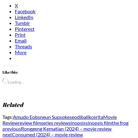
X
Facebook
LinkedIn
Tumblr
Pinterest
Print
Email
Threads
More
Like this:
Loading…
Related
Tags:
Amudo Eobsneun Supsokeseo
dibalikcerita
Movie
Review
review film
series review
sinopsis
sinopsis film
the frog
previous
Ronggeng Kematian (2024) – movie review
next
Consumed (2024) – movie review