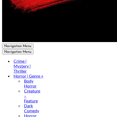
Navigation Menu
Navigation Menu
Crime |
Mystery |
Thriller
Horror | Genre +
Body
Horror
Creature
–
Feature
Dark
Comedy
Horror