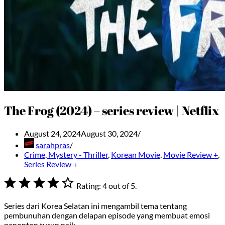
The Frog (2024) – series review | Netflix
August 24, 2024
August 30, 2024
sarahpras
Crime, Mystery - Thriller
,
Korean Movie
,
Movie Review +
,
Series Review +
⭐
⭐
⭐
⭐
Rating: 4 out of 5.
Series dari Korea Selatan ini mengambil tema tentang
pembunuhan dengan delapan episode yang membuat emosi
penonton turun naik.