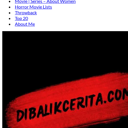
Movie | Series – About Women
Horror Movie Lists
Throwback
Top 20
About Me