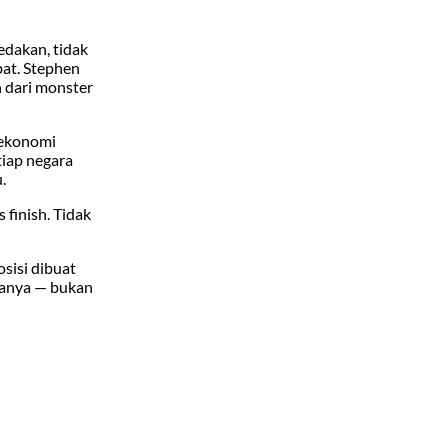
edakan, tidak
bat. Stephen
 dari monster
, ekonomi
tiap negara
.
finish. Tidak
osisi dibuat
manya — bukan