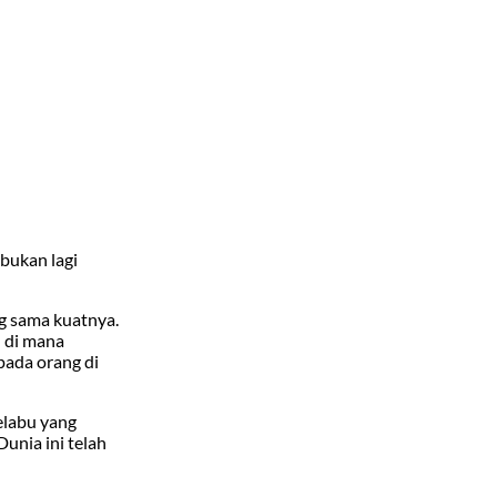
bukan lagi
g sama kuatnya.
— di mana
pada orang di
kelabu yang
Dunia ini telah