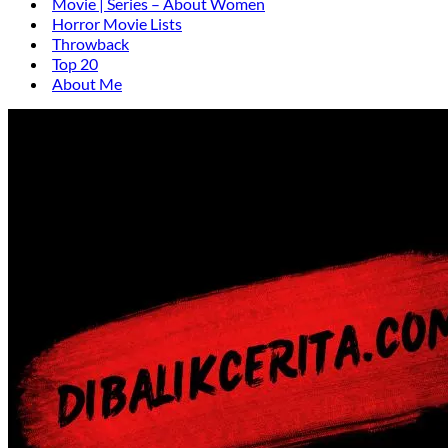
Movie | Series – About Women
Horror Movie Lists
Throwback
Top 20
About Me