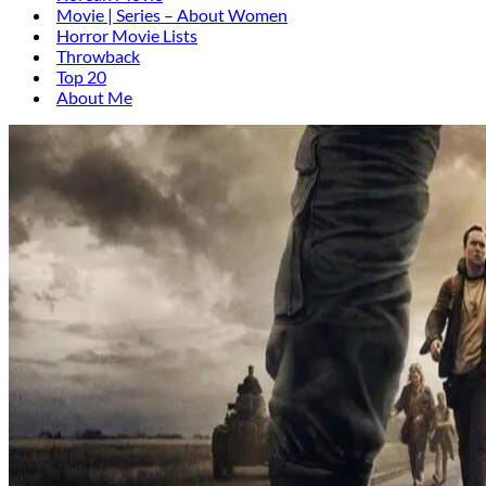
Movie | Series – About Women
Horror Movie Lists
Throwback
Top 20
About Me