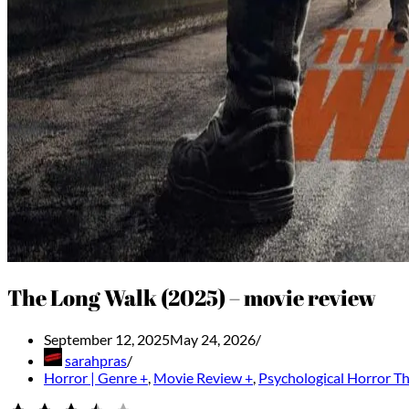
The Long Walk (2025) – movie review
September 12, 2025
May 24, 2026
sarahpras
Horror | Genre +
,
Movie Review +
,
Psychological Horror Thr
⭐
⭐
⭐
⭐