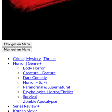
Navigation Menu
Navigation Menu
Crime | Mystery | Thriller
Horror | Genre +
Body Horror
Creature – Feature
Dark Comedy
Horror – SciFi
Paranormal & Supernatural
Psychological Horror/Thriller
Survival
Zombie Apocalypse
Series Review +
Korean Movie