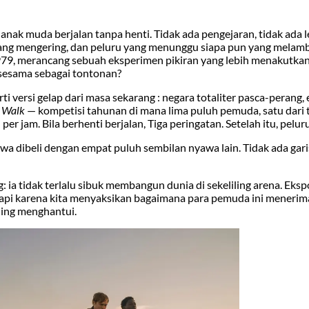
anak muda berjalan tanpa henti. Tidak ada pengejaran, tidak ada l
 yang mengering, dan peluru yang menunggu siapa pun yang melam
79, merancang sebuah eksperimen pikiran yang lebih menakutkan
sesama sebagai tontonan?
ti versi gelap dari masa sekarang : negara totaliter pasca-perang
 Walk
— kompetisi tahunan di mana lima puluh pemuda, satu dari 
r jam. Bila berhenti berjalan, Tiga peringatan. Setelah itu, peluru
 dibeli dengan empat puluh sembilan nyawa lain. Tidak ada garis 
 ia tidak terlalu sibuk membangun dunia di sekeliling arena. Eksp
tetapi karena kita menyaksikan bagaimana para pemuda ini meneri
ling menghantui.