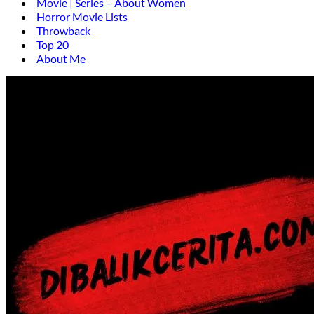
Movie | Series – About Women
Horror Movie Lists
Throwback
Top 20
About Me