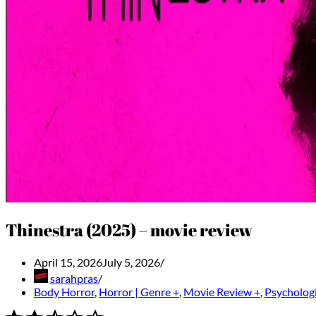
Thinestra (2025) – movie review
April 15, 2026
July 5, 2026
sarahpras
Body Horror
,
Horror | Genre +
,
Movie Review +
,
Psychologi
⭐
⭐
⭐