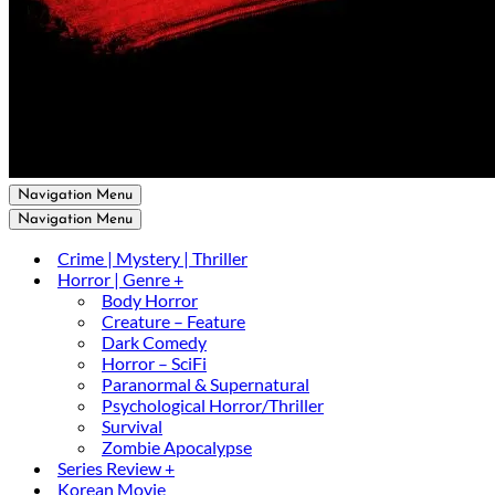
Navigation Menu
Navigation Menu
Crime | Mystery | Thriller
Horror | Genre +
Body Horror
Creature – Feature
Dark Comedy
Horror – SciFi
Paranormal & Supernatural
Psychological Horror/Thriller
Survival
Zombie Apocalypse
Series Review +
Korean Movie