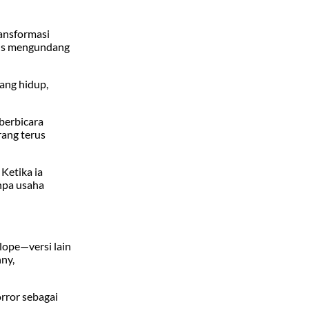
ansformasi
igus mengundang
yang hidup,
 berbicara
rang terus
Ketika ia
npa usaha
lope—versi lain
ny,
rror sebagai