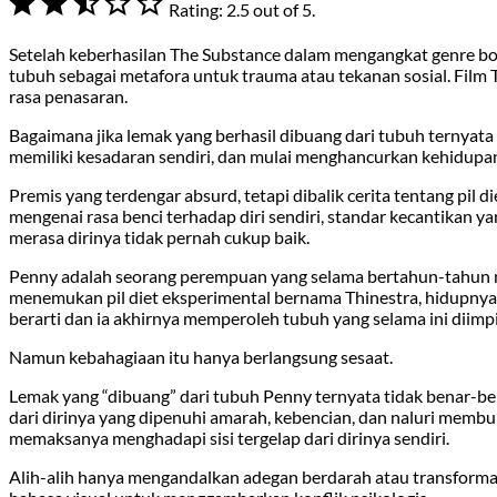
Rating: 2.5 out of 5.
Setelah keberhasilan The Substance dalam mengangkat genre bo
tubuh sebagai metafora untuk trauma atau tekanan sosial. Film
rasa penasaran.
Bagaimana jika lemak yang berhasil dibuang dari tubuh ternyata
memiliki kesadaran sendiri, dan mulai menghancurkan kehidupa
Premis yang terdengar absurd, tetapi dibalik cerita tentang pil d
mengenai rasa benci terhadap diri sendiri, standar kecantikan ya
merasa dirinya tidak pernah cukup baik.
Penny adalah seorang perempuan yang selama bertahun-tahun m
menemukan pil diet eksperimental bernama Thinestra, hidupnya
berarti dan ia akhirnya memperoleh tubuh yang selama ini diimp
Namun kebahagiaan itu hanya berlangsung sesaat.
Lemak yang “dibuang” dari tubuh Penny ternyata tidak benar-b
dari dirinya yang dipenuhi amarah, kebencian, dan naluri memb
memaksanya menghadapi sisi tergelap dari dirinya sendiri.
Alih-alih hanya mengandalkan adegan berdarah atau transforma