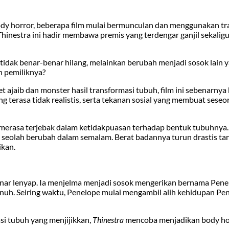
dy horror, beberapa film mulai bermunculan dan menggunakan tr
 Thinestra ini hadir membawa premis yang terdengar ganjil sekal
 tidak benar-benar hilang, melainkan berubah menjadi sosok lain 
n pemiliknya?
iet ajaib dan monster hasil transformasi tubuh, film ini sebenarnya
ng terasa tidak realistis, serta tekanan sosial yang membuat seseo
erasa terjebak dalam ketidakpuasan terhadap bentuk tubuhnya. 
 seolah berubah dalam semalam. Berat badannya turun drastis ta
ikan.
enar lenyap. Ia menjelma menjadi sosok mengerikan bernama Pene
unuh. Seiring waktu, Penelope mulai mengambil alih kehidupan Pen
si tubuh yang menjijikkan,
Thinestra
mencoba menjadikan body ho