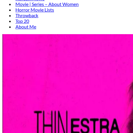
Movie | Series – About Women
Horror Movie Lists
Throwback
Top 20
About Me