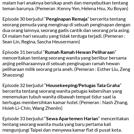
malam hari anaknya bersikap aneh dan menyebutkan tentang
teman barunya. (Pemeran :Kenny Yen, Helena Hsu, Xu Boyan)
Episode 30 berjudul “
Penginapan Remaja
” bercerita tentang
seorang pemuda yang menginap di sebuah penginapan dengan
dua orang lainnya, seorang gadis cantik dan seorang pria asing.
Di malam hari sesuatu yang tidak terduga terjadi. (Pemeran :
Sean Lin, Regina, Sascha Heusermann)
Episode 31 berudul “
Rumah Ramah Hewan Peliharaan
”
menceritakan tentang seorang wanita yang berlibur bersama
anjing peliharaannya di sebuah penginapan ramah hewan
peliharaan milik seorang pria aneh. (Pemeran : Esther Liu, Zeng
Shaozong)
Episode 32 berjudul “
Housekeeping/Petugas Tata Graha
”
bercerita tentang seorang wanita petugas kebersihan yang
menemukan tubuh wanita dibawah tempat tidur saat ia
bertugas membersihkan kamar hotel. (Pemeran : Nash Zhang,
Hsieh Li-Chin, Wang Zhenlin)
Episode 33 berjudul “
Sewa Apartemen Harian
” menceritakan
tentang seorang wanita muda yang baru pertama kali
mengunjungi Taipei dan menyewa kamar flat di pusat kota.