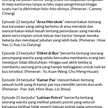
di meja kantornya tanpa ia tahu siapa pengirimnya hingga
suatu hari ia dikirimkan foto-foto dirinya. (Pemeran : Cammy
Chiang)
Episode 22 berjudul “
Area Merokok
” menceritakan tentang
dua karyawan yang saling bertemu di area merokok dan
menceritakan keluh kesah tentang penindasan yang mereka
alami serta impian untuk keluar dari kantor tempat mereka
bekerja dan mendapat jabatan yang lebih baik. (Pemeran : How
Yao, Li Xue, Liu Daiying)
Episode 23 berjudul “
Etiket di Bus
” bercerita tentang seorang
penumpang wanita yang selalu berusaha membantu orang lain
meskipun tidak dibutuhkan. Hingga saat akhir ketika ia
membantu seorang pria yang hampir ketinggalan untuk naik ke
bus tersebut. (Pemeran : Yu Xuan Wang, Chu Meng Hsuan)
Episode 24 berjudul “
Kamar Pas
” menceritakan tentang
sebuah butik yang di kamar pas nya memiliki cermin dua arah.
(Pemeran : Pan Jiali, Mimi Shao, Lin Shiya)
Episode 25 berjudul “
Lukisan Potret
” bercerita tentang
seorang wanita yang melihat pelukis potret yang seluruh
karyanya terlihat tidak seperti lukisan potret pada umumnya,