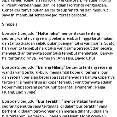
di Pusat Perbelanjaan, dan Kejadian Horror di Penginapan.
Cerita-ceritanya bukanlah cerita supranatural dan menurut
saya ini membuat seriesnya jadi terasa berbeda.
Sinopsis
Episode 1 berjudul “
Halte Taksi
” menceritakan tentang
seorang wanita yang sering bekerja lembur hingga larut malam
dan tanpa disadari selalu pulang dengan taksi yang sama. Suatu
hari wanita tersebut naik taksi yang sama tersebut dan secara
mengejutkan ternyata sopir taksi tersebut mengetahui banyak
hal tentang dirinya. (Pemeran : Ann Hsu, David Chu)
Episode 2 berjudul “
Barang Hilang
” bercerita tentang seorang
wanita yang terburu-buru mengambil koper di terminal bus
dan setelah berjalan beberapa saat menyadari bahwa kopernya
tertukar. Ia memeriksa isi koper tersebut yang ternyata adalah
koper milik seorang pembunuh berantai. (Pemeran : Peijia
Huang, Liao Yunjie)
Episode 3 berjudul “
Bus Terakhir
” menceritakan tentang
seorang pemuda yang tertinggal di dalam bus terakhir yang
berhenti didalam terowongan dan merasa dihantui didalam
bus tersebut. (Pemeran : Chang Ying Hsieh, Hong Wenkai)