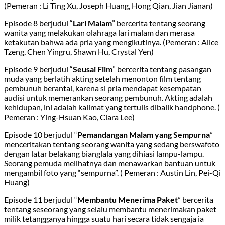
(Pemeran : Li Ting Xu, Joseph Huang, Hong Qian, Jian Jianan)
Episode 8 berjudul “
Lari Malam
” bercerita tentang seorang
wanita yang melakukan olahraga lari malam dan merasa
ketakutan bahwa ada pria yang mengikutinya. (Pemeran : Alice
Tzeng, Chen Yingru, Shawn Hu, Crystal Yen)
Episode 9 berjudul “
Seusai Film
” bercerita tentang pasangan
muda yang berlatih akting setelah menonton film tentang
pembunuh berantai, karena si pria mendapat kesempatan
audisi untuk memerankan seorang pembunuh. Akting adalah
kehidupan, ini adalah kalimat yang tertulis dibalik handphone. (
Pemeran : Ying-Hsuan Kao, Clara Lee)
Episode 10 berjudul “
Pemandangan Malam yang Sempurna
”
menceritakan tentang seorang wanita yang sedang berswafoto
dengan latar belakang bianglala yang dihiasi lampu-lampu.
Seorang pemuda melihatnya dan menawarkan bantuan untuk
mengambil foto yang “sempurna”. ( Pemeran : Austin Lin, Pei-Qi
Huang)
Episode 11 berjudul “
Membantu Menerima Paket
” bercerita
tentang seseorang yang selalu membantu menerimakan paket
milik tetangganya hingga suatu hari secara tidak sengaja ia