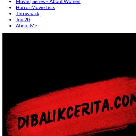
Movie | Series – About Women
Horror Movie Lists
Throwback
Top 20
About Me