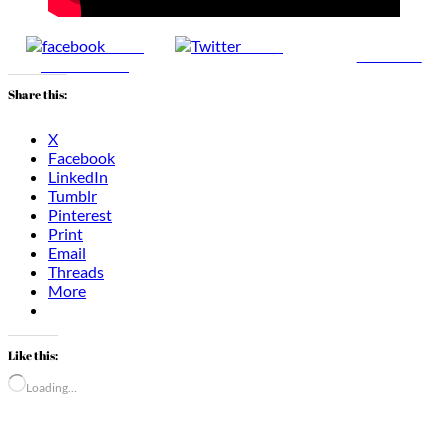
Share
Tweet
Follow us
on Facebook
Share this:
X
Facebook
LinkedIn
Tumblr
Pinterest
Print
Email
Threads
More
Like this:
Loading…