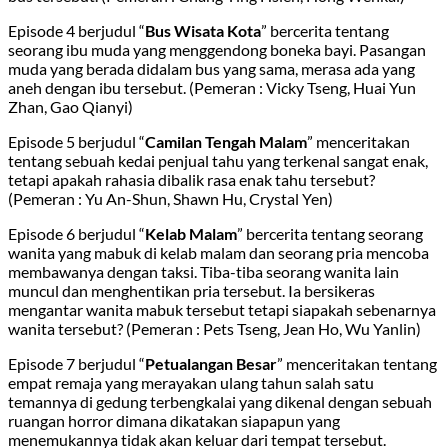
Episode 4 berjudul “
Bus Wisata Kota
” bercerita tentang
seorang ibu muda yang menggendong boneka bayi. Pasangan
muda yang berada didalam bus yang sama, merasa ada yang
aneh dengan ibu tersebut. (Pemeran : Vicky Tseng, Huai Yun
Zhan, Gao Qianyi)
Episode 5 berjudul “
Camilan Tengah Malam
” menceritakan
tentang sebuah kedai penjual tahu yang terkenal sangat enak,
tetapi apakah rahasia dibalik rasa enak tahu tersebut?
(Pemeran : Yu An-Shun, Shawn Hu, Crystal Yen)
Episode 6 berjudul “
Kelab Malam
” bercerita tentang seorang
wanita yang mabuk di kelab malam dan seorang pria mencoba
membawanya dengan taksi. Tiba-tiba seorang wanita lain
muncul dan menghentikan pria tersebut. Ia bersikeras
mengantar wanita mabuk tersebut tetapi siapakah sebenarnya
wanita tersebut? (Pemeran : Pets Tseng, Jean Ho, Wu Yanlin)
Episode 7 berjudul “
Petualangan Besar
” menceritakan tentang
empat remaja yang merayakan ulang tahun salah satu
temannya di gedung terbengkalai yang dikenal dengan sebuah
ruangan horror dimana dikatakan siapapun yang
menemukannya tidak akan keluar dari tempat tersebut.