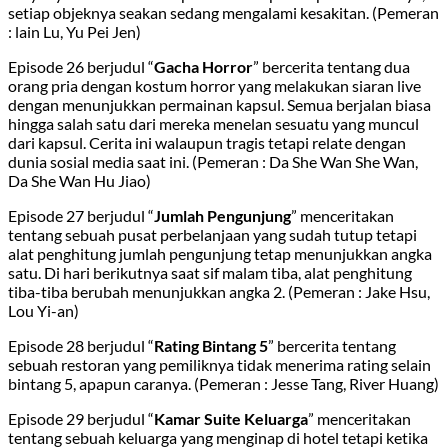
setiap objeknya seakan sedang mengalami kesakitan. (Pemeran
: lain Lu, Yu Pei Jen)
Episode 26 berjudul “
Gacha Horror
” bercerita tentang dua
orang pria dengan kostum horror yang melakukan siaran live
dengan menunjukkan permainan kapsul. Semua berjalan biasa
hingga salah satu dari mereka menelan sesuatu yang muncul
dari kapsul. Cerita ini walaupun tragis tetapi relate dengan
dunia sosial media saat ini. (Pemeran : Da She Wan She Wan,
Da She Wan Hu Jiao)
Episode 27 berjudul “
Jumlah Pengunjung
” menceritakan
tentang sebuah pusat perbelanjaan yang sudah tutup tetapi
alat penghitung jumlah pengunjung tetap menunjukkan angka
satu. Di hari berikutnya saat sif malam tiba, alat penghitung
tiba-tiba berubah menunjukkan angka 2. (Pemeran : Jake Hsu,
Lou Yi-an)
Episode 28 berjudul “
Rating Bintang 5
” bercerita tentang
sebuah restoran yang pemiliknya tidak menerima rating selain
bintang 5, apapun caranya. (Pemeran : Jesse Tang, River Huang)
Episode 29 berjudul “
Kamar Suite Keluarga
” menceritakan
tentang sebuah keluarga yang menginap di hotel tetapi ketika