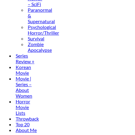
– SciFi
Paranormal
&
Supernatural
Psychological
Horror/Thriller
Survival
Zombie
Apocalypse
Series
Review +
Korean
Movie
Movie |
Series –
About
Women
Horror
Movie
Lists
Throwback
Top 20
About Me