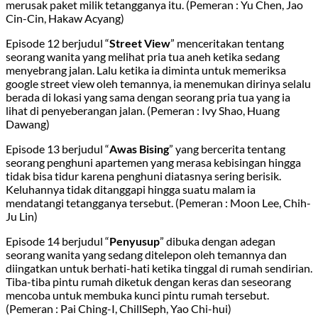
merusak paket milik tetangganya itu. (Pemeran : Yu Chen, Jao
Cin-Cin, Hakaw Acyang)
Episode 12 berjudul “
Street View
” menceritakan tentang
seorang wanita yang melihat pria tua aneh ketika sedang
menyebrang jalan. Lalu ketika ia diminta untuk memeriksa
google street view oleh temannya, ia menemukan dirinya selalu
berada di lokasi yang sama dengan seorang pria tua yang ia
lihat di penyeberangan jalan. (Pemeran : Ivy Shao, Huang
Dawang)
Episode 13 berjudul “
Awas Bising
” yang bercerita tentang
seorang penghuni apartemen yang merasa kebisingan hingga
tidak bisa tidur karena penghuni diatasnya sering berisik.
Keluhannya tidak ditanggapi hingga suatu malam ia
mendatangi tetangganya tersebut. (Pemeran : Moon Lee, Chih-
Ju Lin)
Episode 14 berjudul “
Penyusup
” dibuka dengan adegan
seorang wanita yang sedang ditelepon oleh temannya dan
diingatkan untuk berhati-hati ketika tinggal di rumah sendirian.
Tiba-tiba pintu rumah diketuk dengan keras dan seseorang
mencoba untuk membuka kunci pintu rumah tersebut.
(Pemeran : Pai Ching-I, ChillSeph, Yao Chi-hui)