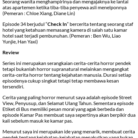
Seorang wanita menghampirinya dan mengajaknya ke lantai
atas apartemen ketika tiba-tiba penyewa asli menelponnya
(Pemeran : Chloe Xiang, Diane Lin)
Episode 34 berjudul “
Check In
” bercerita tentang seorang staf
hotel yang ketahuan memasang kamera di salah satu kamar
hotel saat terjadi pembunuhan. (Pemeran : Ben Wu, Liao
Yunjie, Han Yaxi)
Review
Series ini merupakan serangkaian cerita-cerita horror pendek
tetapi bukanlah horror supranatural melainkan mengangkat
cerita-cerita horror tentang kejahatan manusia. Durasi setiap
episodenya cukup singkat tetapi tetap membawa kesan
tersendiri.
Cerita yang paling horror menurut saya adalah episode Street
View, Penyusup, dan Selamat Ulang Tahun. Sementara episode
Etiket di Bus memiliki pesan moral yang agak berbeda dan
episode Kamar Pas membuat saya sepertinya akan berpikir dua
kali sebelum masuk ke kamar pas.
Menurut saya ini merupakan ide yang menarik, membuat cerita
pendek tentang kejahatan-kejahatan menakutkan yang bukan