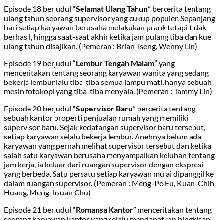
Episode 18 berjudul “
Selamat Ulang Tahun
” bercerita tentang
ulang tahun seorang supervisor yang cukup populer. Sepanjang
hari setiap karyawan berusaha melakukan prank tetapi tidak
berhasil, hingga saat-saat akhir ketika jam pulang tiba dan kue
ulang tahun disajikan. (Pemeran : Brian Tseng, Wenny Lin)
Episode 19 berjudul “
Lembur Tengah Malam
” yang
menceritakan tentang seorang karyawan wanita yang sedang
bekerja lembur lalu tiba-tiba semua lampu mati, hanya sebuah
mesin fotokopi yang tiba-tiba menyala. (Pemeran : Tammy Lin)
Episode 20 berjudul “
Supervisor Baru
” bercerita tentang
sebuah kantor properti penjualan rumah yang memiliki
supervisor baru. Sejak kedatangan supervisor baru tersebut,
setiap karyawan selalu bekerja lembur. Anehnya belum ada
karyawan yang pernah melihat supervisor tersebut dan ketika
salah satu karyawan berusaha menyampaikan keluhan tentang
jam kerja, ia keluar dari ruangan supervisor dengan ekspresi
yang berbeda. Satu persatu setiap karyawan mulai dipanggil ke
dalam ruangan supervisor. (Pemeran : Meng-Po Fu, Kuan-Chih
Huang, Meng-hsuan Chu)
Episode 21 berjudul “
Romansa Kantor
” menceritakan tentang
seorang karyawan kantor yang selalu mendapatkan bingkisan