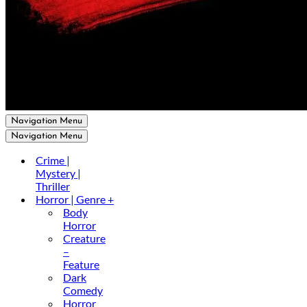
Navigation Menu
Navigation Menu
Crime |
Mystery |
Thriller
Horror | Genre +
Body
Horror
Creature
–
Feature
Dark
Comedy
Horror