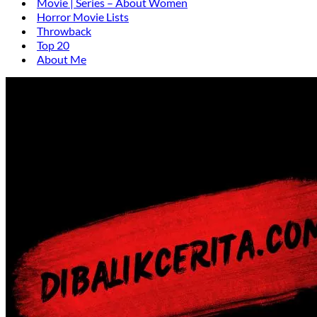
Movie | Series – About Women
Horror Movie Lists
Throwback
Top 20
About Me