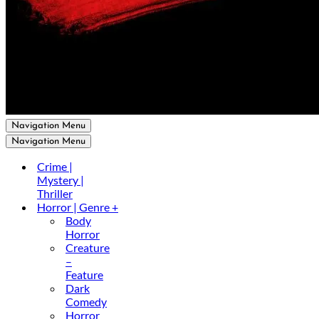
Navigation Menu
Navigation Menu
Crime |
Mystery |
Thriller
Horror | Genre +
Body
Horror
Creature
–
Feature
Dark
Comedy
Horror