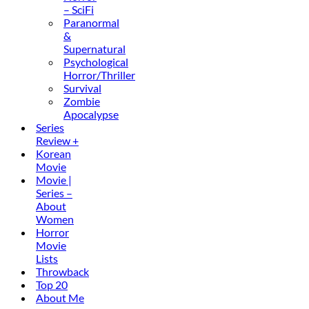
– SciFi
Paranormal
&
Supernatural
Psychological
Horror/Thriller
Survival
Zombie
Apocalypse
Series
Review +
Korean
Movie
Movie |
Series –
About
Women
Horror
Movie
Lists
Throwback
Top 20
About Me