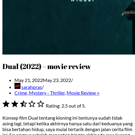
Dual (2022) – movie review
May 21, 2022
May 23, 2022
sarahpras
Crime, Mystery - Thriller
,
Movie Review +
⭐
⭐
⭐
Rating: 2.5 out of 5.
Konsep film Dual tentang kloning ini tentunya sudah tidak
asing lagi, tetapi ketika akhirnya hanya satu dari keduanya yang
bisa bertahan hidup, saya mulai tertarik dengan jalan cerita film
ini. Sayangnya setelah menonton hingga akhir ada rasa kurang