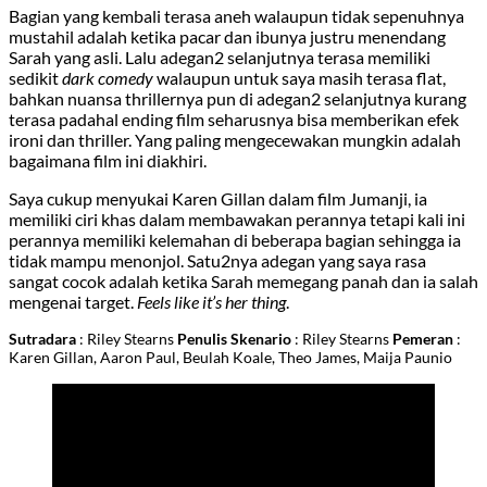
Bagian yang kembali terasa aneh walaupun tidak sepenuhnya
mustahil adalah ketika pacar dan ibunya justru menendang
Sarah yang asli. Lalu adegan2 selanjutnya terasa memiliki
sedikit
dark comedy
walaupun untuk saya masih terasa flat,
bahkan nuansa thrillernya pun di adegan2 selanjutnya kurang
terasa padahal ending film seharusnya bisa memberikan efek
ironi dan thriller. Yang paling mengecewakan mungkin adalah
bagaimana film ini diakhiri.
Saya cukup menyukai Karen Gillan dalam film Jumanji, ia
memiliki ciri khas dalam membawakan perannya tetapi kali ini
perannya memiliki kelemahan di beberapa bagian sehingga ia
tidak mampu menonjol. Satu2nya adegan yang saya rasa
sangat cocok adalah ketika Sarah memegang panah dan ia salah
mengenai target.
Feels like it’s her thing
.
Sutradara
: Riley Stearns
Penulis Skenario
: Riley Stearns
Pemeran
:
Karen Gillan, Aaron Paul, Beulah Koale, Theo James, Maija Paunio