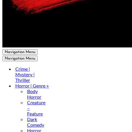
Navigation Menu
Navigation Menu
Crime |
Mystery |
Thriller
Horror | Genre +
Body
Horror
Creature
–
Feature
Dark
Comedy
Horror