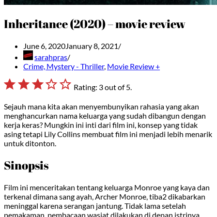
Inheritance (2020) – movie review
June 6, 2020
January 8, 2021
sarahpras
Crime, Mystery - Thriller
,
Movie Review +
⭐
⭐
⭐
Rating: 3 out of 5.
Sejauh mana kita akan menyembunyikan rahasia yang akan
menghancurkan nama keluarga yang sudah dibangun dengan
kerja keras? Mungkin ini inti dari film ini, konsep yang tidak
asing tetapi Lily Collins membuat film ini menjadi lebih menarik
untuk ditonton.
Sinopsis
Film ini menceritakan tentang keluarga Monroe yang kaya dan
terkenal dimana sang ayah, Archer Monroe, tiba2 dikabarkan
meninggal karena serangan jantung. Tidak lama setelah
pemakaman, pembacaan wasiat dilakukan di depan istrinya,