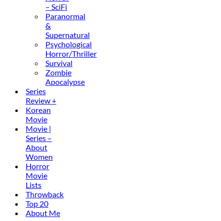
– SciFi
Paranormal
&
Supernatural
Psychological
Horror/Thriller
Survival
Zombie
Apocalypse
Series
Review +
Korean
Movie
Movie |
Series –
About
Women
Horror
Movie
Lists
Throwback
Top 20
About Me