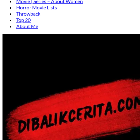
Movie | Series – About Women
Horror Movie Lists
Throwback
Top 20
About Me