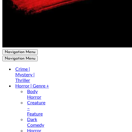
Navigation Menu
Navigation Menu
Crime |
Mystery |
Thriller
Horror | Genre +
Body
Horror
Creature
–
Feature
Dark
Comedy
Horror