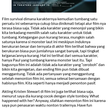
Film survival dimana karakternya kemudian tumbang satu
persatu ini sebenarnya cukup bisa dinikmati tetapi alur film nya
terasa biasa saja. Tidak ada karakter yang menonjol yang bikin
kita terkadang memilih salah satu karakter untuk tidak
tumbang. Ketegangan pun kurang terasa, mungkin salah
satunya karena si monster laut ini meskipun induknya
berukuran besar dan ternyata di akhir film terlihat bahwa yang
berukuran biasa pun jumlahnya sangat banyak, tapi tingkat
ke’ganas’annya kurang. Hal ini terlihat dari semua karakter,
hanya Paul yang tumbang karena monster laut itu. Tapi
bagusnya film ini adalah tidak ada karakter yang “ceroboh” dan
bikin kita geregetan, dan ending film pun tidak dibuat
menggantung. Tidak ada pertanyaan yang menggantung
setelah menonton film ini, semua selesai bersamaan dengan
habisnya film. Kita seperti hanya menjadi penonton pasif.
Akting Kristen Stewart di film ini juga terlihat biasa saja,
menurut saya dia kurang cocok dengan style tomboy. What
happened with her? Anyway, silahkan menonton film ini karena
saya pun penasaran waktu nonton trailernya. Have fun