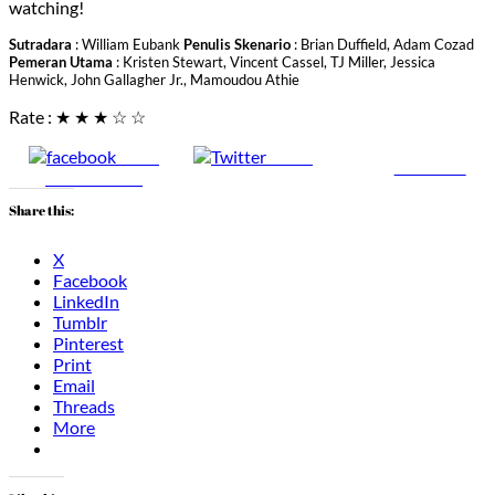
watching!
Sutradara
: William Eubank
Penulis Skenario
: Brian Duffield, Adam Cozad
Pemeran Utama
: Kristen Stewart, Vincent Cassel, TJ Miller, Jessica
Henwick, John Gallagher Jr., Mamoudou Athie
Rate : ★ ★ ★ ☆ ☆
Share
Tweet
Follow us
on Facebook
Share this:
X
Facebook
LinkedIn
Tumblr
Pinterest
Print
Email
Threads
More