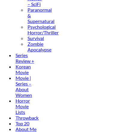
– SciFi
Paranormal
&
Supernatural
Psychological
Horror/Thriller
Survival
Zombie
Apocalypse
Series
Review +
Korean
Movie
Movie |
Series –
About
Women
Horror
Movie
Lists
Throwback
Top 20
About Me