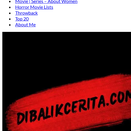
Movie | Series – About Women
Horror Movie Lists
Throwback
Top 20
About Me