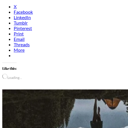
X
Facebook
LinkedIn
Tumblr
Pinterest
Print
Email
Threads
More
Like this:
Loading…