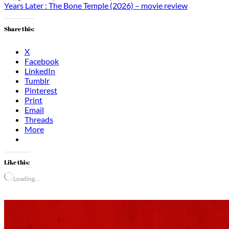
Years Later : The Bone Temple (2026) – movie review
Share this:
X
Facebook
LinkedIn
Tumblr
Pinterest
Print
Email
Threads
More
Like this:
Loading…