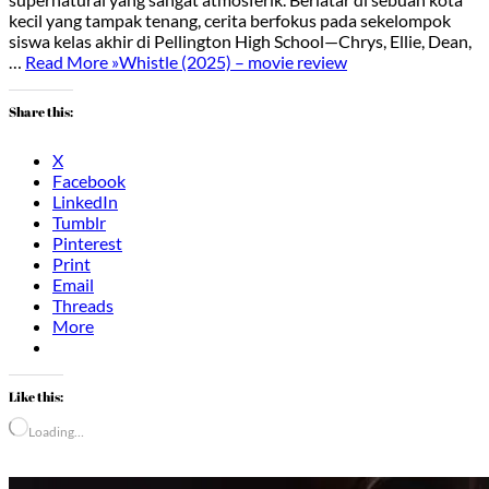
kecil yang tampak tenang, cerita berfokus pada sekelompok
siswa kelas akhir di Pellington High School—Chrys, Ellie, Dean,
…
Read More »
Whistle (2025) – movie review
Share this:
X
Facebook
LinkedIn
Tumblr
Pinterest
Print
Email
Threads
More
Like this:
Loading…