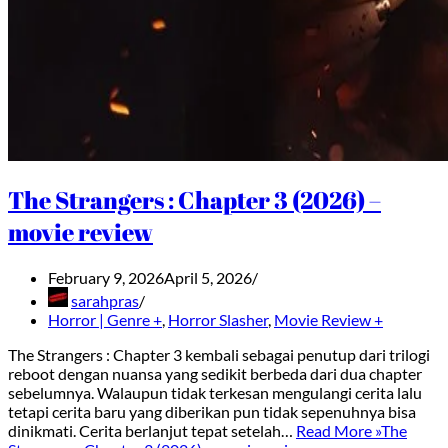
The Strangers : Chapter 3 (2026) –
movie review
February 9, 2026
April 5, 2026
sarahpras
Horror | Genre +
,
Horror Slasher
,
Movie Review +
The Strangers : Chapter 3 kembali sebagai penutup dari trilogi
reboot dengan nuansa yang sedikit berbeda dari dua chapter
sebelumnya. Walaupun tidak terkesan mengulangi cerita lalu
tetapi cerita baru yang diberikan pun tidak sepenuhnya bisa
dinikmati. Cerita berlanjut tepat setelah…
Read More »
The