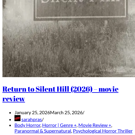
Return to Silent Hill (2026) – movie
review
January 25, 2026
March 25, 2026
sarahpras
Body Horror
,
Horror | Genre +
,
Movie Review +
,
Paranormal & Supernatural
,
Psychological Horror Thriller