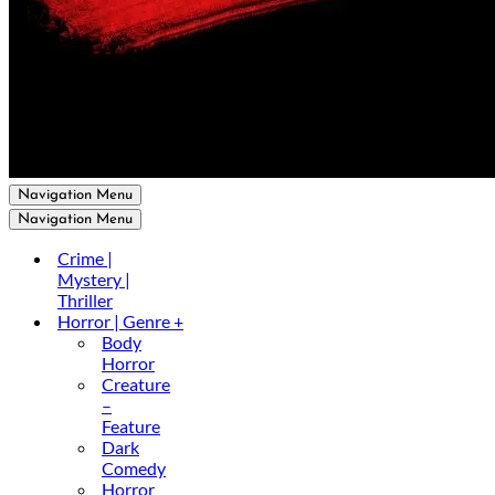
Navigation Menu
Navigation Menu
Crime |
Mystery |
Thriller
Horror | Genre +
Body
Horror
Creature
–
Feature
Dark
Comedy
Horror