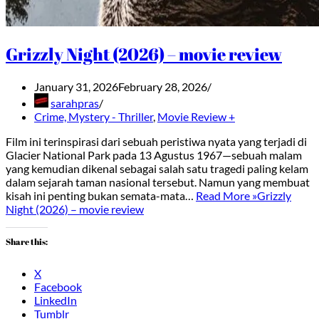
Grizzly Night (2026) – movie review
January 31, 2026
February 28, 2026
sarahpras
Crime, Mystery - Thriller
,
Movie Review +
Film ini terinspirasi dari sebuah peristiwa nyata yang terjadi di
Glacier National Park pada 13 Agustus 1967—sebuah malam
yang kemudian dikenal sebagai salah satu tragedi paling kelam
dalam sejarah taman nasional tersebut. Namun yang membuat
kisah ini penting bukan semata-mata…
Read More »
Grizzly
Night (2026) – movie review
Share this:
X
Facebook
LinkedIn
Tumblr