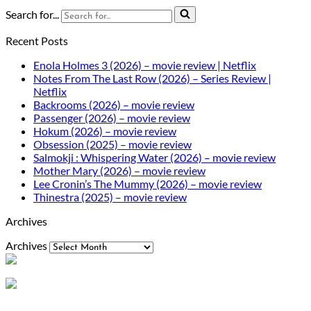
Search for...
Recent Posts
Enola Holmes 3 (2026) – movie review | Netflix
Notes From The Last Row (2026) – Series Review |
Netflix
Backrooms (2026) – movie review
Passenger (2026) – movie review
Hokum (2026) – movie review
Obsession (2025) – movie review
Salmokji : Whispering Water (2026) – movie review
Mother Mary (2026) – movie review
Lee Cronin’s The Mummy (2026) – movie review
Thinestra (2025) – movie review
Archives
Archives