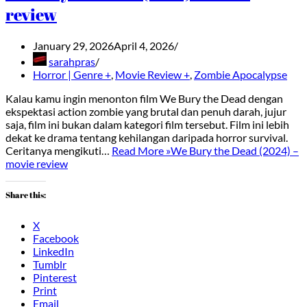
review
January 29, 2026
April 4, 2026
sarahpras
Horror | Genre +
,
Movie Review +
,
Zombie Apocalypse
Kalau kamu ingin menonton film We Bury the Dead dengan
ekspektasi action zombie yang brutal dan penuh darah, jujur
saja, film ini bukan dalam kategori film tersebut. Film ini lebih
dekat ke drama tentang kehilangan daripada horror survival.
Ceritanya mengikuti…
Read More »
We Bury the Dead (2024) –
movie review
Share this:
X
Facebook
LinkedIn
Tumblr
Pinterest
Print
Email