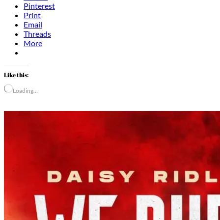
Pinterest
Print
Email
Threads
More
Like this:
Loading…