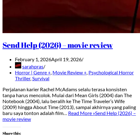
Send Help (2026) – movie review
February 1, 2026
April 19, 2026
sarahpras
Horror | Genre +
,
Movie Review +
,
Psychological Horror
Thriller
,
Survival
Perjalanan karier Rachel McAdams selalu terasa konsisten
tanpa harus mencolok. Mulai dari Mean Girls (2004) dan The
Notebook (2004), lalu beralih ke The Time Traveler’s Wife
(2009) hingga About Time (2013), sampai akhirnya yang paling
baru saya tonton adalah film…
Read More »
Send Help (2026) –
movie review
Share this: