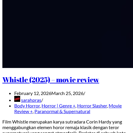
Whistle (2025) – movie review
February 12, 2026
March 25, 2026
sarahpras
Body Horror
,
Horror | Genre +
,
Horror Slasher
,
Movie
Review +
,
Paranormal & Supernatural
Film Whistle merupakan karya sutradara Corin Hardy yang
menggabungkan elemen horor remaja klasik dengan teror
supernatural yang sangat atmosferik. Berlatar di sebuah kota