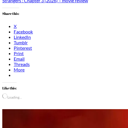
Strangers : Chapter 3 (2026) – movie review
Share this:
X
Facebook
LinkedIn
Tumblr
Pinterest
Print
Email
Threads
More
Like this:
Loading…